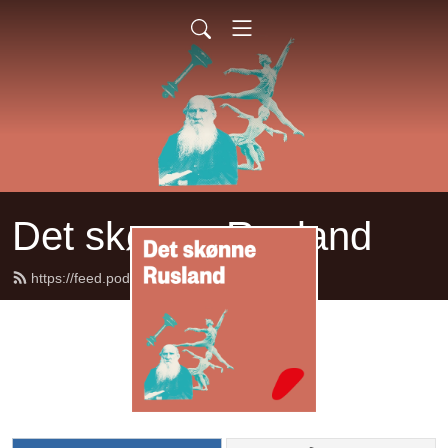
Det skønne Rusland
https://feed.podbean.com/rusland/feed.xml